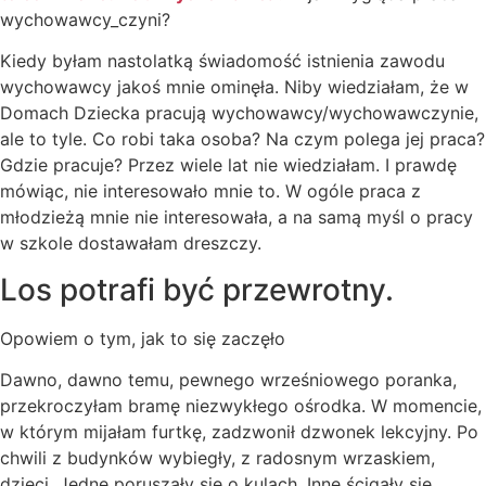
wychowawcy_czyni?
Kiedy byłam nastolatką świadomość istnienia zawodu
wychowawcy jakoś mnie ominęła. Niby wiedziałam, że w
Domach Dziecka pracują wychowawcy/wychowawczynie,
ale to tyle. Co robi taka osoba? Na czym polega jej praca?
Gdzie pracuje? Przez wiele lat nie wiedziałam. I prawdę
mówiąc, nie interesowało mnie to. W ogóle praca z
młodzieżą mnie nie interesowała, a na samą myśl o pracy
w szkole dostawałam dreszczy.
Los potrafi być przewrotny.
Opowiem o tym, jak to się zaczęło
Dawno, dawno temu, pewnego wrześniowego poranka,
przekroczyłam bramę niezwykłego ośrodka. W momencie,
w którym mijałam furtkę, zadzwonił dzwonek lekcyjny. Po
chwili z budynków wybiegły, z radosnym wrzaskiem,
dzieci. Jedne poruszały się o kulach. Inne ścigały się,