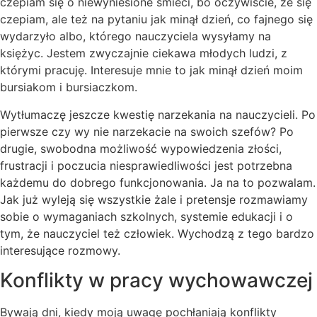
czepiam się o niewyniesione śmieci, bo oczywiście, że się
czepiam, ale też na pytaniu jak minął dzień, co fajnego się
wydarzyło albo, którego nauczyciela wysyłamy na
księżyc. Jestem zwyczajnie ciekawa młodych ludzi, z
którymi pracuję. Interesuje mnie to jak minął dzień moim
bursiakom i bursiaczkom.
Wytłumaczę jeszcze kwestię narzekania na nauczycieli. Po
pierwsze czy wy nie narzekacie na swoich szefów? Po
drugie, swobodna możliwość wypowiedzenia złości,
frustracji i poczucia niesprawiedliwości jest potrzebna
każdemu do dobrego funkcjonowania. Ja na to pozwalam.
Jak już wyleją się wszystkie żale i pretensje rozmawiamy
sobie o wymaganiach szkolnych, systemie edukacji i o
tym, że nauczyciel też człowiek. Wychodzą z tego bardzo
interesujące rozmowy.
Konflikty w pracy wychowawczej
Bywają dni, kiedy moją uwagę pochłaniają konflikty