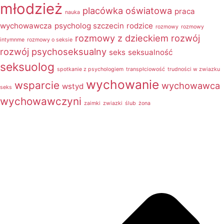
młodzież
placówka oświatowa
praca
nauka
wychowawcza
psycholog szczecin
rodzice
rozmowy
rozmowy
rozmowy z dzieckiem
rozwój
intymnme
rozmowy o seksie
rozwój psychoseksualny
seks
seksualność
seksuolog
spotkanie z psychologiem
transpłciowość
trudności w zwiazku
wychowanie
wsparcie
wychowawca
wstyd
seks
wychowawczyni
zaimki
zwiazki
ślub
żona