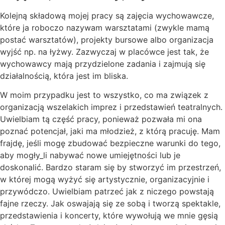
Kolejną składową mojej pracy są zajęcia wychowawcze,
które ja roboczo nazywam warsztatami (zwykle mamą
postać warsztatów), projekty bursowe albo organizacja
wyjść np. na łyżwy. Zazwyczaj w placówce jest tak, że
wychowawcy mają przydzielone zadania i zajmują się
działalnością, która jest im bliska.
W moim przypadku jest to wszystko, co ma związek z
organizacją wszelakich imprez i przedstawień teatralnych.
Uwielbiam tą część pracy, ponieważ pozwała mi ona
poznać potencjał, jaki ma młodzież, z którą pracuję. Mam
frajdę, jeśli mogę zbudować bezpieczne warunki do tego,
aby mogły_li nabywać nowe umiejętności lub je
doskonalić. Bardzo staram się by stworzyć im przestrzeń,
w której mogą wyżyć się artystycznie, organizacyjnie i
przywódczo. Uwielbiam patrzeć jak z niczego powstają
fajne rzeczy. Jak oswajają się ze sobą i tworzą spektakle,
przedstawienia i koncerty, które wywołują we mnie gęsią