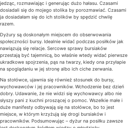
jedząc, rozmawiając i generując dużo hałasu. Czasami
dosiadali się do mojego stolika by porozmawiać. Czasami
ja dosiadałam się do ich stolików by spędzić chwilę
razem.
Dyżury są doskonałym miejscem do obserwowania
społeczności bursy. Idealnie widać podczas posiłków jak
nawiązują się relacje. Sercowe sprawy bursiaków
przestają być tajemnicą, bo właśnie wtedy widać pierwsze
ukradkowe spojrzenia, pąs na twarzy, kiedy ona przyłapie
na spoglądaniu w jej stronę albo ich ciche zerwania.
Na stołówce, ujawnia się również stosunek do bursy,
wychowawców i jej pracowników. Wchodzenie bez dzień
dobry. Udawanie, że nie widzi się wychowawcy albo nie
słyszy pani z kuchni proszącej o pomoc. Wszelkie małe i
duże manifesty odbywają się na stołówce, bo to jest
miejsce, w którym krzyżują się drogi bursiaków i
pracowników. Podsumowując – dyżur na posiłku zawsze
jest doskonałym źródłem wiedzy o młodzieży.