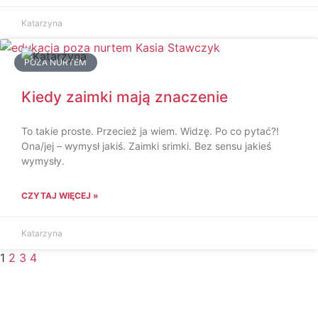
Katarzyna
POZA NURTEM
Kiedy zaimki mają znaczenie
To takie proste. Przecież ja wiem. Widzę. Po co pytać?!
Ona/jej – wymysł jakiś. Zaimki srimki. Bez sensu jakieś
wymysły.
CZYTAJ WIĘCEJ »
Katarzyna
1
2
3
4