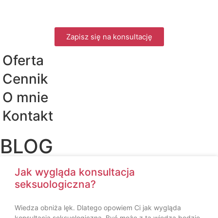
Zapisz się na konsultację
Oferta
Cennik
O mnie
Kontakt
BLOG
Jak wygląda konsultacja
seksuologiczna?
Wiedza obniża lęk. Dlatego opowiem Ci jak wygląda
konsultacja seksuologiczna. Być może z tą wiedzą będzie