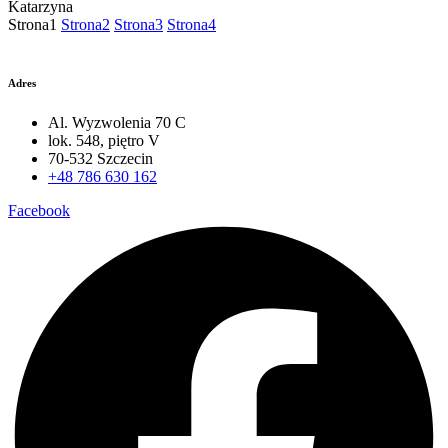
Katarzyna
Strona
1
Strona
2
Strona
3
Strona
4
Adres
Al. Wyzwolenia 70 C
lok. 548, piętro V
70-532 Szczecin
+48 786 630 162
Facebook