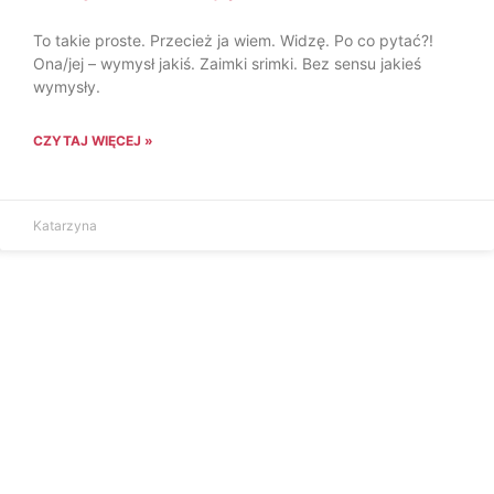
To takie proste. Przecież ja wiem. Widzę. Po co pytać?!
Ona/jej – wymysł jakiś. Zaimki srimki. Bez sensu jakieś
wymysły.
CZYTAJ WIĘCEJ »
Katarzyna