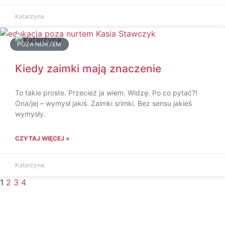
Katarzyna
POZA NURTEM
Kiedy zaimki mają znaczenie
To takie proste. Przecież ja wiem. Widzę. Po co pytać?!
Ona/jej – wymysł jakiś. Zaimki srimki. Bez sensu jakieś
wymysły.
CZYTAJ WIĘCEJ »
Katarzyna
1
2
3
4