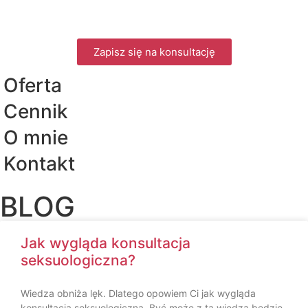
Zapisz się na konsultację
Oferta
Cennik
O mnie
Kontakt
BLOG
Jak wygląda konsultacja
seksuologiczna?
Wiedza obniża lęk. Dlatego opowiem Ci jak wygląda
konsultacja seksuologiczna. Być może z tą wiedzą będzie