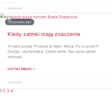
Katarzyna
POZA NURTEM
Kiedy zaimki mają znaczenie
To takie proste. Przecież ja wiem. Widzę. Po co pytać?!
Ona/jej – wymysł jakiś. Zaimki srimki. Bez sensu jakieś
wymysły.
CZYTAJ WIĘCEJ »
Katarzyna
1
2
3
4