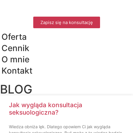
Zapisz się na konsultację
Oferta
Cennik
O mnie
Kontakt
BLOG
Jak wygląda konsultacja
seksuologiczna?
Wiedza obniża lęk. Dlatego opowiem Ci jak wygląda
konsultacja seksuologiczna. Być może z tą wiedzą będzie