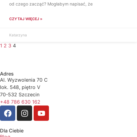
od czego zacząć? Mogłabym napisać, że
CZYTAJ WIĘCEJ »
Katarzyna
1
2
3
4
Adres
Al. Wyzwolenia 70 C
lok. 548, piętro V
70-532 Szczecin
+48 786 630 162
Dla Ciebie
Blog