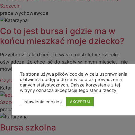
praca wychowawcza
Co to jest bursa i gdzie ma w
końcu mieszkać moje dziecko?
Przychodzi taki dzień, że wasze nastoletnie dziecko
oświadcza, że chce iść do szkoły w innym mieście. I nie
mówię tu
Ta strona używa plików cookie w celu usprawnienia i
ułatwienia dostępu do serwisu oraz prowadzenia
Czytaj więcej »
danych statystycznych. Dalsze korzystanie z tej
Katarzyna
witryny oznacza akceptację tego stanu rzeczy.
Ustawienia cookies
AKCEPTUJ
praca wychowawcza
Bursa szkolna