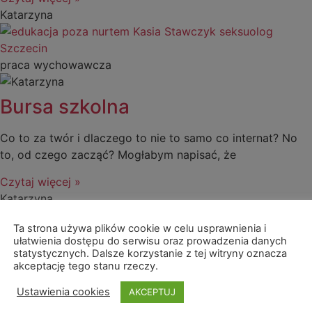
Katarzyna
praca wychowawcza
Bursa szkolna
Co to za twór i dlaczego to nie to samo co internat? No
to, od czego zacząć? Mogłabym napisać, że
Czytaj więcej »
Katarzyna
Ta strona używa plików cookie w celu usprawnienia i
ułatwienia dostępu do serwisu oraz prowadzenia danych
statystycznych. Dalsze korzystanie z tej witryny oznacza
akceptację tego stanu rzeczy.
Ustawienia cookies
AKCEPTUJ