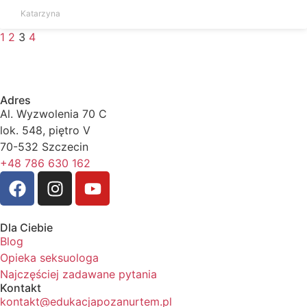
Katarzyna
1
2
3
4
Adres
Al. Wyzwolenia 70 C
lok. 548, piętro V
70-532 Szczecin
+48 786 630 162
Dla Ciebie
Blog
Opieka seksuologa
Najczęściej zadawane pytania
Kontakt
kontakt@edukacjapozanurtem.pl