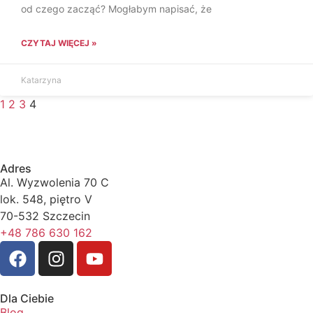
od czego zacząć? Mogłabym napisać, że
CZYTAJ WIĘCEJ »
Katarzyna
1
2
3
4
Adres
Al. Wyzwolenia 70 C
lok. 548, piętro V
70-532 Szczecin
+48 786 630 162
Dla Ciebie
Blog