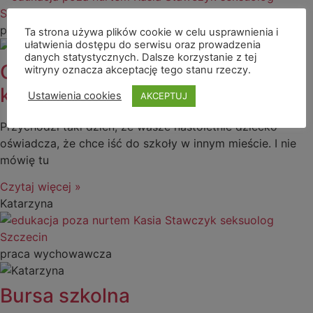
praca wychowawcza
Ta strona używa plików cookie w celu usprawnienia i
ułatwienia dostępu do serwisu oraz prowadzenia
danych statystycznych. Dalsze korzystanie z tej
Co to jest bursa i gdzie ma w
witryny oznacza akceptację tego stanu rzeczy.
końcu mieszkać moje dziecko?
Ustawienia cookies
AKCEPTUJ
Przychodzi taki dzień, że wasze nastoletnie dziecko
oświadcza, że chce iść do szkoły w innym mieście. I nie
mówię tu
Czytaj więcej »
Katarzyna
praca wychowawcza
Bursa szkolna