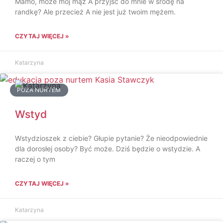
Mamo, może mój mąż A przyjść do mnie w środę na
randkę? Ale przecież A nie jest już twoim mężem.
CZYTAJ WIĘCEJ »
Katarzyna
POZA NURTEM
Wstyd
Wstydzioszek z ciebie? Głupie pytanie? Że nieodpowiednie
dla dorosłej osoby? Być może. Dziś będzie o wstydzie. A
raczej o tym
CZYTAJ WIĘCEJ »
Katarzyna