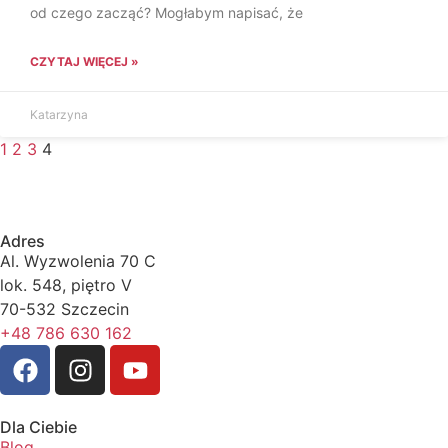
od czego zacząć? Mogłabym napisać, że
CZYTAJ WIĘCEJ »
Katarzyna
1
2
3
4
Adres
Al. Wyzwolenia 70 C
lok. 548, piętro V
70-532 Szczecin
+48 786 630 162
Dla Ciebie
Blog