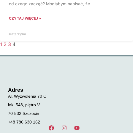
od czego zacząć? Mogłabym napisać, że
CZYTAJ WIĘCEJ »
Katarzyna
1
2
3
4
Adres
Al. Wyzwolenia 70 C
lok. 548, piętro V
70-532 Szczecin
+48 786 630 162