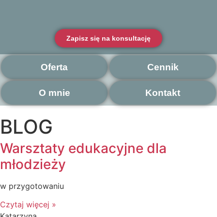
Zapisz się na konsultację
Oferta
Cennik
O mnie
Kontakt
BLOG
Warsztaty edukacyjne dla
młodzieży
w przygotowaniu
Czytaj więcej »
Katarzyna