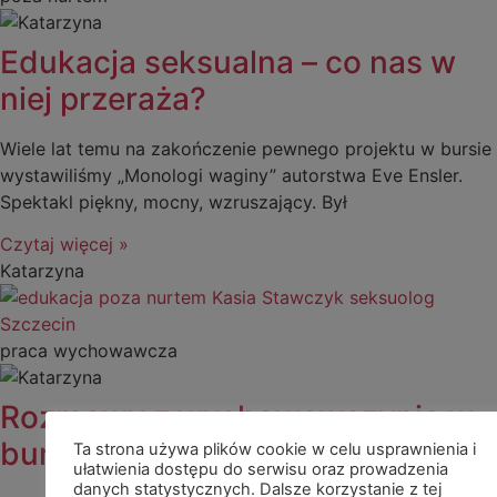
Edukacja seksualna – co nas w
niej przeraża?
Wiele lat temu na zakończenie pewnego projektu w bursie
wystawiliśmy „Monologi waginy” autorstwa Eve Ensler.
Spektakl piękny, mocny, wzruszający. Był
Czytaj więcej »
Katarzyna
praca wychowawcza
Rozmowy z wychowawczynią w
bursie
Ta strona używa plików cookie w celu usprawnienia i
ułatwienia dostępu do serwisu oraz prowadzenia
danych statystycznych. Dalsze korzystanie z tej