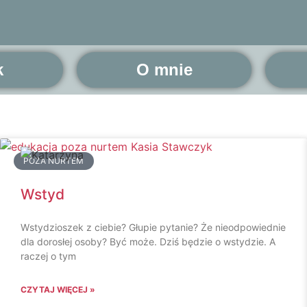
k
O mnie
POZA NURTEM
Wstyd
Wstydzioszek z ciebie? Głupie pytanie? Że nieodpowiednie
dla dorosłej osoby? Być może. Dziś będzie o wstydzie. A
raczej o tym
CZYTAJ WIĘCEJ »