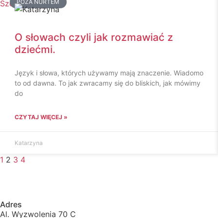
POZA NURTEM
O słowach czyli jak rozmawiać z
dziećmi.
Język i słowa, których używamy mają znaczenie. Wiadomo
to od dawna. To jak zwracamy się do bliskich, jak mówimy
do
CZYTAJ WIĘCEJ »
Katarzyna
1
2
3
4
Adres
Al. Wyzwolenia 70 C