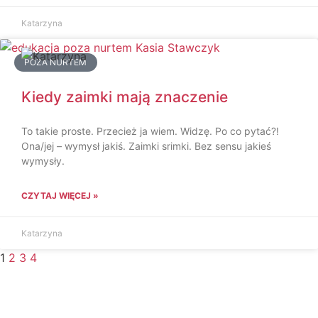
Katarzyna
POZA NURTEM
Kiedy zaimki mają znaczenie
To takie proste. Przecież ja wiem. Widzę. Po co pytać?!
Ona/jej – wymysł jakiś. Zaimki srimki. Bez sensu jakieś
wymysły.
CZYTAJ WIĘCEJ »
Katarzyna
1
2
3
4