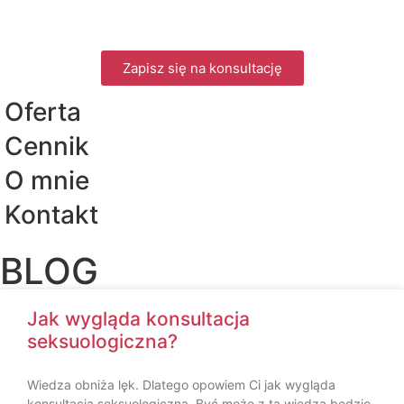
Zapisz się na konsultację
Oferta
Cennik
O mnie
Kontakt
BLOG
Jak wygląda konsultacja
seksuologiczna?
Wiedza obniża lęk. Dlatego opowiem Ci jak wygląda
konsultacja seksuologiczna. Być może z tą wiedzą będzie